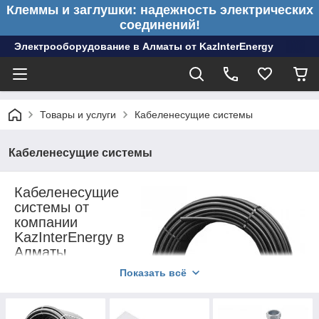
Клеммы и заглушки: надежность электрических
соединений!
Электрооборудование в Алматы от KazInterEnergy
Товары и услуги
Кабеленесущие системы
Кабеленесущие системы
Кабеленесущие
системы от
компании
KazInterEnergy в
Алматы
Компания KazInterEnergy
Показать всё
является ведущим
поставщиком
кабеленесущих систем в