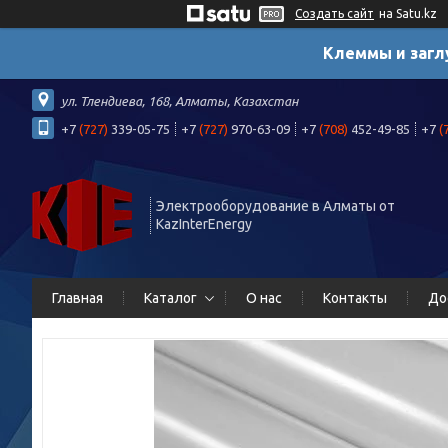
Создать сайт
на Satu.kz
Клеммы и загл
ул. Тлендиева, 168, Алматы, Казахстан
+7
(727)
339-05-75
+7
(727)
970-63-09
+7
(708)
452-49-85
+7
(
Электрооборудование в Алматы от
KazInterEnergy
Главная
Каталог
О нас
Контакты
До