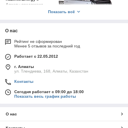
Алматы предлагает
широкий ассортимент
Показать всё
сварочного
оборудования,
отвечающего
О нас
современным
требованиям
Рейтинг не сформирован
промышленности,
Менее 5 отзывов за последний год
строительства,
коммунального и
Работает с 22.05.2012
бытового секторов. В
каталоге
г. Алматы
представлены
ул. Тлендиева, 168, Алматы, Казахстан
решения как для профессиональных сварщиков, так и для
частных пользователей, которые ценят надежность,
Контакты
функциональность и доступную цену.
Сегодня работает с 09:00 до 18:00
Сварочные аппараты Ресанта купить в
Показать весь график работы
Алматы
Сварочные инверторы
Ресанта
давно зарекомендовали себя
О нас
на рынке как надежные, удобные и простые в эксплуатации
устройства. Они подходят для ручной дуговой сварки
покрытыми электродами (ММА), а также для работы в