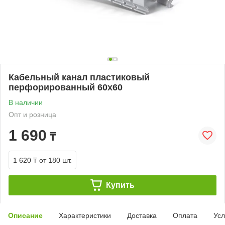
Кабельный канал пластиковый
перфорированный 60х60
В наличии
Опт и розница
1 690
₸
1 620 ₸
от 180 шт.
Купить
Описание
Характеристики
Доставка
Оплата
Усл