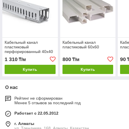
Кабельный канал
Кабельный канал
Кабе
пластиковый
пластиковый 60х60
плас
перфорированный 40х40
1 310
800
90
₸/м
₸/м
₸
Купить
Купить
О нас
Рейтинг не сформирован
Менее 5 отзывов за последний год
Работает с 22.05.2012
г. Алматы
ул. Тлендиева, 168, Алматы, Казахстан