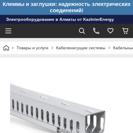
Клеммы и заглушки: надежность электрических
соединений!
Электрооборудование в Алматы от KazInterEnergy
Товары и услуги
Кабеленесущие системы
Кабельные