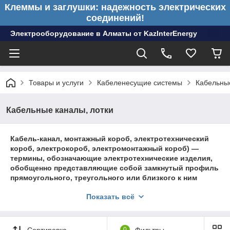
Клеммы и заглушки: надежность электрических
соединений!
Электрооборудование в Алматы от KazInterEnergy
Товары и услуги
Кабеленесущие системы
Кабельные
Кабельные каналы, лотки
Кабель-канал, монтажный короб, электротехнический
короб, электрокороб, электромонтажный короб) —
термины, обозначающие электротехнические изделия,
обобщенно представляющие собой замкнутый профиль
прямоугольного, треугольного или близкого к ним
сечения с плоским основанием, предназначенный для
Показать всё
монтажа на архитектурную поверхность (стену, пол,
потолок) и заключения в своем объёме проводов и
кабелей.
Сортировка
0
Фильтры