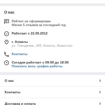
широкий
ассортимент
кабельных
О нас
лотков, включая
пластиковые
Рейтинг не сформирован
каналы,
Менее 5 отзывов за последний год
которые
идеально
Работает с 22.05.2012
подходят для
организации и
г. Алматы
ул. Тлендиева, 168, Алматы, Казахстан
защиты кабелей
в различных
Контакты
промышленных и коммерческих объектах. Наши решения
отличаются высоким качеством, надежностью и
Сегодня работает с 09:00 до 18:00
долговечностью, что обеспечивает их эффективность в
Показать весь график работы
самых различных условиях эксплуатации.
Кабельный канал перфорированный
О нас
Описание:
Перфорированные пластиковые кабельные
каналы от KazInterEnergy предназначены для удобной и
Контакты
эффективной организации кабельных систем. Эти каналы
оснащены специальными отверстиями, которые
обеспечивают отличную вентиляцию и охлаждение кабелей,
Доставка и оплата