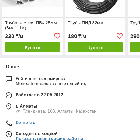
Труба жесткая ПВХ 25мм
Трубы ПНД 32мм
Тру
(3м/ 111м)
330
180
290
₸/м
₸/м
Купить
Купить
О нас
Рейтинг не сформирован
Менее 5 отзывов за последний год
Работает с 22.05.2012
г. Алматы
ул. Тлендиева, 168, Алматы, Казахстан
Контакты
Сегодня выходной
Показать весь график работы