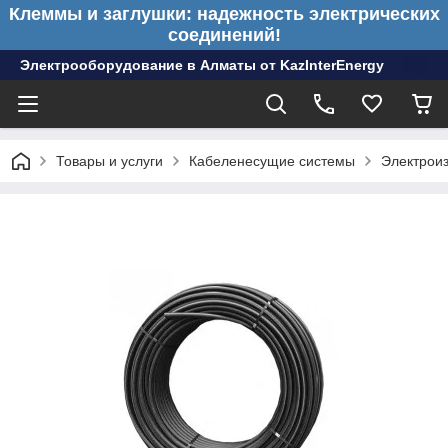
Клеммы и заглушки: надежность электрических
соединений!
Электрооборудование в Алматы от KazInterEnergy
Товары и услуги
Кабеленесущие системы
Электрои