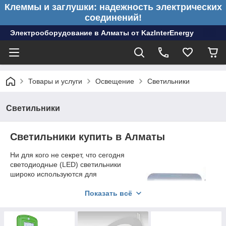
Клеммы и заглушки: надежность электрических
соединений!
Электрооборудование в Алматы от KazInterEnergy
Товары и услуги
Освещение
Светильники
Светильники
Светильники купить в
Алматы
Ни для кого не секрет, что сегодня
светодиодные (LED) светильники
широко используются для
улучшения видимости как внутри, так
и снаружи помещений. Так
Показать всё
например, для улучшения
видимости в тёмное время суток на
улице устанавливаются консольные