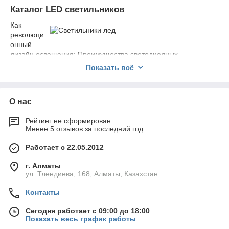
Каталог LED светильников
Как
революци
онный
дизайн освещения: Преимущества светодиодных
светильников для Вашего пространства
Показать всё
Светодиодные светильники
- это вид освещения, который
стал популярен в последние годы. Они предлагают
множество преимуществ, которые делают их идеальным
О нас
выбором для любого пространства. Рассказываем
преимуществах использования светодиодных светильников,
Рейтинг не сформирован
факторах, которые следует учитывать при покупке, как
Менее 5 отзывов за последний год
выбрать правильный светильник для Вашей комнаты,
различных типах светодиодных ламп, доступных на рынке, а
Работает с 22.05.2012
также о том, как установить и обслуживать светодиодные
лампы.
г. Алматы
ул. Тлендиева, 168, Алматы, Казахстан
Продажа светодиодных светильников
Контакты
Преимущества использования светодиодных
светильников
Сегодня работает с 09:00 до 18:00
Светодиодные лампы имеют множество преимуществ по
Показать весь график работы
сравнению с другими типами освещения. Они более яркие и