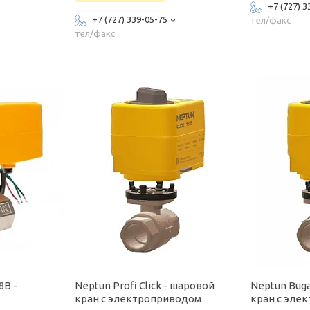
+7 (727) 3
+7 (727) 339-05-75
тел/факс
тел/факс
8В -
Neptun Profi Click - шаровой
Neptun Buga
кран с электроприводом
кран с эле