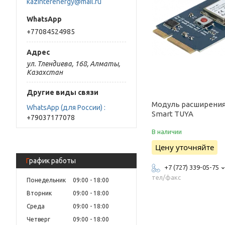
kazinterenergy@mail.ru
+77084524985
ул. Тлендиева, 168, Алматы,
Казахстан
Другие виды связи
Модуль расширения
WhatsApp (для России)
Smart TUYA
+79037177078
В наличии
Цену уточняйте
График работы
+7 (727) 339-05-75
тел/факс
Понедельник
09:00
18:00
Вторник
09:00
18:00
Среда
09:00
18:00
Четверг
09:00
18:00