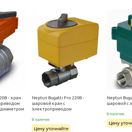
20В - кран
Neptun Bugatti Pro 220В -
Neptun Buga
приводом
шаровой кран с
шаровой с 
м диаметром
электроприводом
В наличии
В наличии
Цену уточ
Цену уточняйте