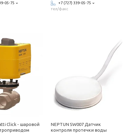
39-05-75
+7 (727) 339-05-75
тел/факс
tti Click - шаровой
NEPTUN SW007 Датчик
ктроприводом
контроля протечки воды