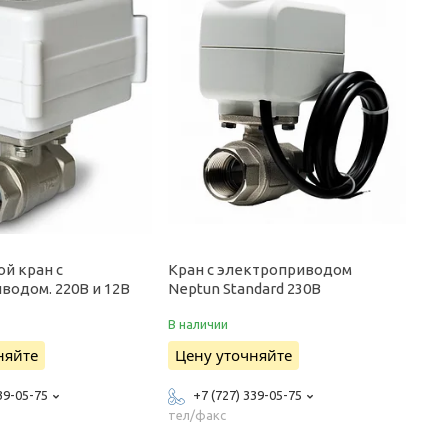
ой кран с
Кран с электроприводом
водом. 220В и 12В
Neptun Standard 230В
В наличии
няйте
Цену уточняйте
39-05-75
+7 (727) 339-05-75
тел/факс