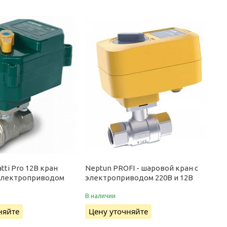
tti Pro 12В кран
Neptun PROFI - шаровой кран с
электроприводом
электроприводом 220В и 12В
В наличии
няйте
Цену уточняйте