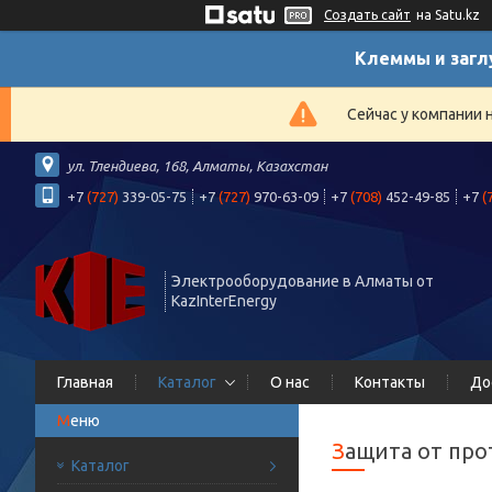
Создать сайт
на Satu.kz
Клеммы и загл
Сейчас у компании 
ул. Тлендиева, 168, Алматы, Казахстан
+7
(727)
339-05-75
+7
(727)
970-63-09
+7
(708)
452-49-85
+7
(
Электрооборудование в Алматы от
KazInterEnergy
Главная
Каталог
О нас
Контакты
До
Защита от пр
Каталог