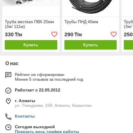
Труба жесткая ПВХ 25мм
Трубы ПНД 40мм
Труб
(3м/ 111м)
(3м/
330
290
250
₸/м
₸/м
Купить
Купить
О нас
Рейтинг не сформирован
Менее 5 отзывов за последний год
Работает с 22.05.2012
г. Алматы
ул. Тлендиева, 168, Алматы, Казахстан
Контакты
Сегодня выходной
Показать весь график работы