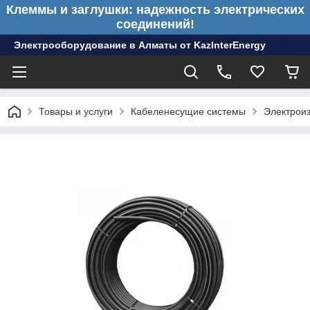
Клеммы и заглушки: надежность электрических
соединений!
Электрооборудование в Алматы от KazInterEnergy
Товары и услуги
Кабеленесущие системы
Электрои