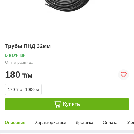
Трубы ПНД 32мм
В наличии
Опт и розница
180
₸/м
170 ₸
от 1000 м
Купить
Описание
Характеристики
Доставка
Оплата
Усл