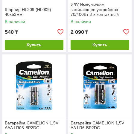
ИЗУ Импульсное
Шарнир HL209 (HL009)
зажигающее устройство
40х53мм
70/400Вт 3-х контактный
В наличии
В наличии
540
2 090
₸
₸
Купить
Купить
Батарейка CAMELION 1,5V
Батарейка CAMELION 1,5V
AAA LR03-BP2DG
AA LR6-BP2DG