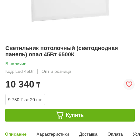
Светильник потолочный (светодиодная
панель) опал 45Вт 6500К
В наличии
Код: Led 45Вт
Опт и розница
10 340
₸
9 750 ₸
от 20 шт.
Купить
Описание
Характеристики
Доставка
Оплата
Усл