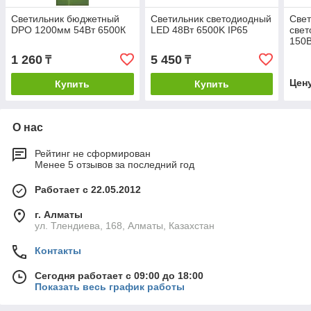
Светильник бюджетный
Светильник светодиодный
Свет
DPO 1200мм 54Вт 6500К
LED 48Вт 6500K IP65
свет
150В
1575
1 260
5 450
₸
₸
без 
Цен
Купить
Купить
О нас
Рейтинг не сформирован
Менее 5 отзывов за последний год
Работает с 22.05.2012
г. Алматы
ул. Тлендиева, 168, Алматы, Казахстан
Контакты
Сегодня работает с 09:00 до 18:00
Показать весь график работы