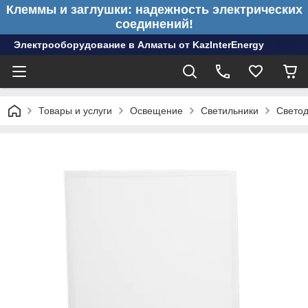
Клеммы и заглушки: надежность электрических
соединений!
Электрооборудование в Алматы от KazInterEnergy
Товары и услуги
Освещение
Светильники
Светод