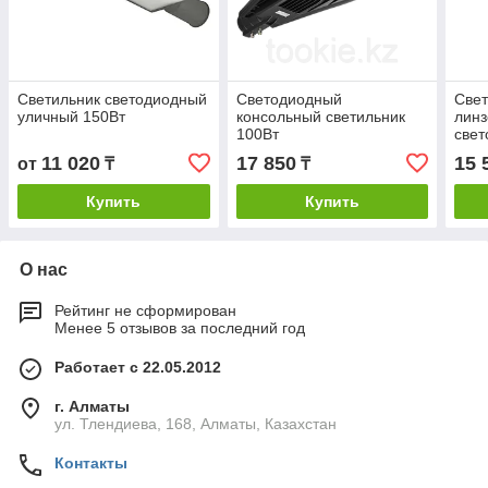
Светильник светодиодный
Светодиодный
Свет
уличный 150Вт
консольный светильник
лин
100Вт
свет
120В
11 020
17 850
15 
от
₸
₸
Купить
Купить
О нас
Рейтинг не сформирован
Менее 5 отзывов за последний год
Работает с 22.05.2012
г. Алматы
ул. Тлендиева, 168, Алматы, Казахстан
Контакты