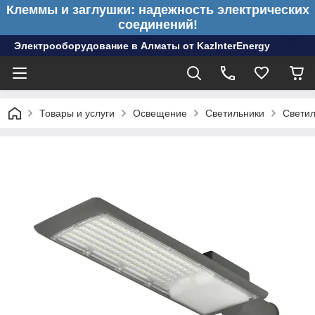
Клеммы и заглушки: надежность электрических
соединений!
Электрооборудование в Алматы от KazInterEnergy
Товары и услуги
Освещение
Светильники
Светил