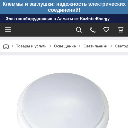
Клеммы и заглушки: надежность электрических
соединений!
Электрооборудование в Алматы от KazInterEnergy
Товары и услуги
Освещение
Светильники
Светод