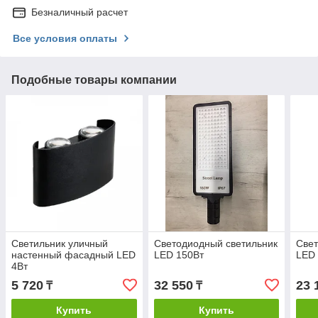
Безналичный расчет
Все условия оплаты
Подобные товары компании
Светильник уличный
Светодиодный светильник
Свет
настенный фасадный LED
LED 150Вт
LED 
4Вт
5 720
32 550
23 
₸
₸
Купить
Купить