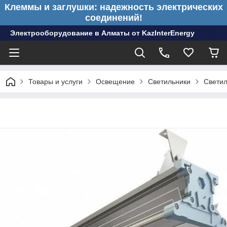
Клеммы и заглушки: надежность электрических
соединений!
Электрооборудование в Алматы от KazInterEnergy
Товары и услуги
Освещение
Светильники
Свети