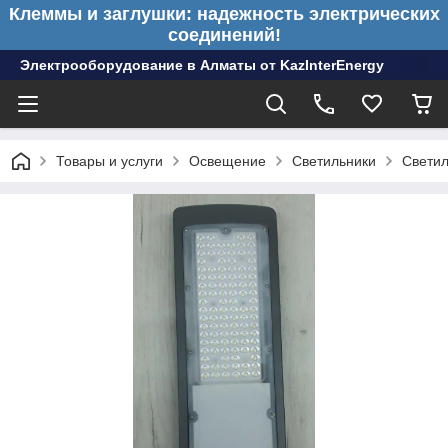
Клеммы и заглушки: надежность электрических
соединений!
Электрооборудование в Алматы от KazInterEnergy
Товары и услуги
Освещение
Светильники
Светил