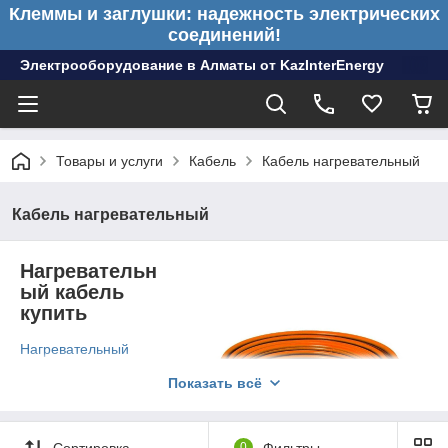
Клеммы и заглушки: надежность электрических
соединений!
Электрооборудование в Алматы от KazInterEnergy
Товары и услуги
Кабель
Кабель нагревательный
Кабель нагревательный
Нагревательн
ый кабель
купить
Нагревательный
кабель
- это
Показать всё
инновационное
решение для
обогрева полов,
которое
Сортировка
0
Фильтры