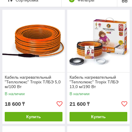
обеспечивает
комфортную
температуру в
помещении. В этом
разделе
рассказываем о преимуществах кабеля нагревательного,
установке и почему стоит заказывать его у компании
KazInterEnergy.
Нагревательный кабель для пола
Теплолюкс
Кабель нагревательный Теплолюкс
имеет множество
преимуществ, которые делают его отличным выбором для
Кабель нагревательный
Кабель нагревательный
обогрева полов.
"Теплолюкс" Tropix ТЛБЭ 5,0
"Теплолюкс" Tropix ТЛБЭ
м/100 Вт
13,0 м/190 Вт
Во-первых, Теплолюкс обеспечивает равномерное
распределение тепла по всей площади помещения.
В наличии
В наличии
Это означает, что вы можете быть уверены в том, что
18 600
21 600
₸
₸
ваш пол будет одинаково теплым во всех его уголках.
Благодаря этому вы сможете наслаждаться
комфортной температурой даже в самые холодные
Купить
Купить
дни.
Во-вторых, кабель нагревательный Теплолюкс имеет