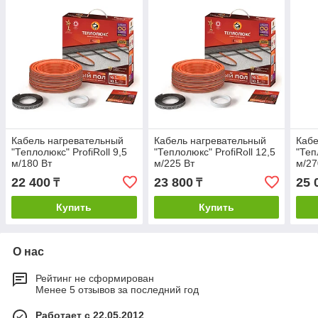
Кабель нагревательный
Кабель нагревательный
Кабе
"Теплолюкс" ProfiRoll 9,5
"Теплолюкс" ProfiRoll 12,5
"Теп
м/180 Вт
м/225 Вт
м/27
22 400
23 800
25 
₸
₸
Купить
Купить
О нас
Рейтинг не сформирован
Менее 5 отзывов за последний год
Работает с 22.05.2012