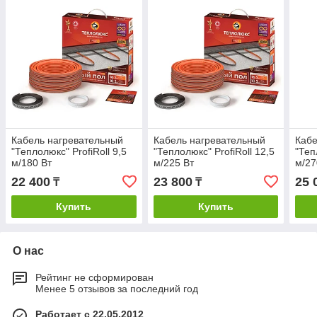
Кабель нагревательный
Кабель нагревательный
Кабе
"Теплолюкс" ProfiRoll 9,5
"Теплолюкс" ProfiRoll 12,5
"Теп
м/180 Вт
м/225 Вт
м/27
22 400
23 800
25 
₸
₸
Купить
Купить
О нас
Рейтинг не сформирован
Менее 5 отзывов за последний год
Работает с 22.05.2012