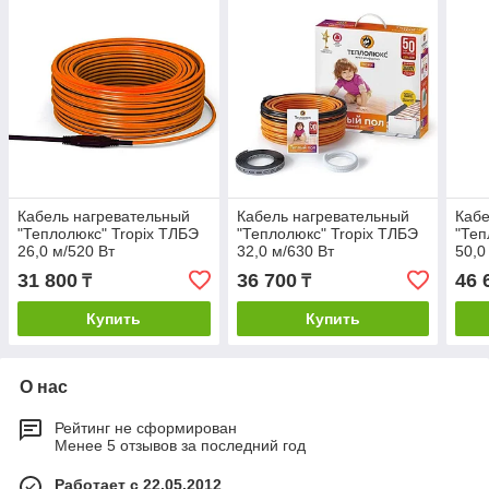
Кабель нагревательный
Кабель нагревательный
Кабе
"Теплолюкс" Tropix ТЛБЭ
"Теплолюкс" Tropix ТЛБЭ
"Теп
26,0 м/520 Вт
32,0 м/630 Вт
50,0
31 800
36 700
46 
₸
₸
Купить
Купить
О нас
Рейтинг не сформирован
Менее 5 отзывов за последний год
Работает с 22.05.2012