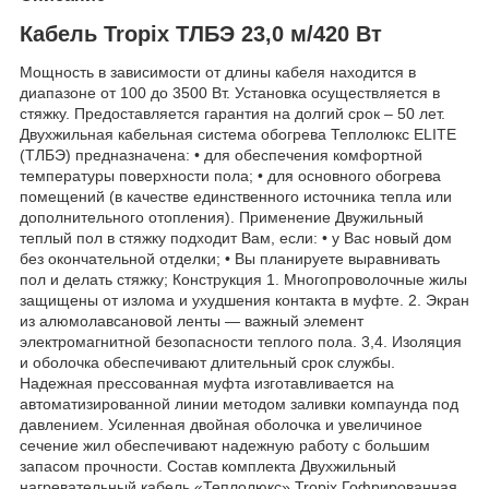
Кабель Tropix ТЛБЭ 23,0 м/420 Вт
Мощность в зависимости от длины кабеля находится в
диапазоне от 100 до 3500 Вт. Установка осуществляется в
стяжку. Предоставляется гарантия на долгий срок – 50 лет.
Двухжильная кабельная система обогрева Теплолюкс ELITE
(ТЛБЭ) предназначена: • для обеспечения комфортной
температуры поверхности пола; • для основного обогрева
помещений (в качестве единственного источника тепла или
дополнительного отопления). Применение Двужильный
теплый пол в стяжку подходит Вам, если: • у Вас новый дом
без окончательной отделки; • Вы планируете выравнивать
пол и делать стяжку; Конструкция 1. Многопроволочные жилы
защищены от излома и ухудшения контакта в муфте. 2. Экран
из алюмолавсановой ленты — важный элемент
электромагнитной безопасности теплого пола. 3,4. Изоляция
и оболочка обеспечивают длительный срок службы.
Надежная прессованная муфта изготавливается на
автоматизированной линии методом заливки компаунда под
давлением. Усиленная двойная оболочка и увеличиное
сечение жил обеспечивают надежную работу с большим
запасом прочности. Состав комплекта Двухжильный
нагревательный кабель «Теплолюкс» Tropix Гофрированная