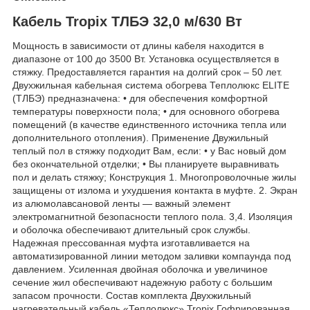
Кабель Tropix ТЛБЭ 32,0 м/630 Вт
Мощность в зависимости от длины кабеля находится в
диапазоне от 100 до 3500 Вт. Установка осуществляется в
стяжку. Предоставляется гарантия на долгий срок – 50 лет.
Двухжильная кабельная система обогрева Теплолюкс ELITE
(ТЛБЭ) предназначена: • для обеспечения комфортной
температуры поверхности пола; • для основного обогрева
помещений (в качестве единственного источника тепла или
дополнительного отопления). Применение Двужильный
теплый пол в стяжку подходит Вам, если: • у Вас новый дом
без окончательной отделки; • Вы планируете выравнивать
пол и делать стяжку; Конструкция 1. Многопроволочные жилы
защищены от излома и ухудшения контакта в муфте. 2. Экран
из алюмолавсановой ленты — важный элемент
электромагнитной безопасности теплого пола. 3,4. Изоляция
и оболочка обеспечивают длительный срок службы.
Надежная прессованная муфта изготавливается на
автоматизированной линии методом заливки компаунда под
давлением. Усиленная двойная оболочка и увеличиное
сечение жил обеспечивают надежную работу с большим
запасом прочности. Состав комплекта Двухжильный
нагревательный кабель «Теплолюкс» Tropix Гофрированная