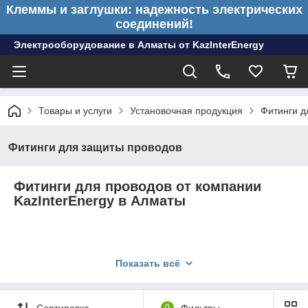
Клеммы и заглушки: надежность электрических
соединений!
Электрооборудование в Алматы от KazInterEnergy
Товары и услуги
Установочная продукция
Фитинги д
Фитинги для защиты проводов
Фитинги для проводов от компании
KazInterEnergy в Алматы
Показать всё
Сортировка
0
Фильтры