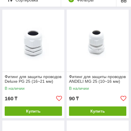
Фитинг для защиты проводов
Фитинг для защиты проводов
Deluxe PG 25 (16~21 мм)
ANDELI MG 25 (10~16 мм)
Компания
KazInterEnergy
в Алматы предлагает широкий
В наличии
В наличии
ассортимент фитингов для защиты проводов, которые
160
90
₸
₸
обеспечивают надёжную эксплуатацию электросетей и
способствуют увеличению срока службы кабелей. В
современном строительстве и промышленности фитинги
Купить
Купить
играют ключевую роль, защищая провода от механических
повреждений, воздействия влаги, перепадов температур и
других внешних факторов.