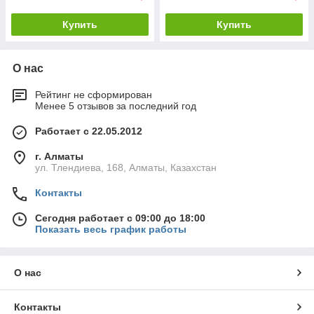
Купить
Купить
О нас
Рейтинг не сформирован
Менее 5 отзывов за последний год
должны иметь сертификаты, подтверждающие их
соответствие стандартам качества и безопасности.
Работает с 22.05.2012
Почему стоит выбрать KazInterEnergy
г. Алматы
Компания
KazInterEnergy
в Алматы занимает лидирующие
ул. Тлендиева, 168, Алматы, Казахстан
позиции на рынке электротехнической продукции. За годы
работы она зарекомендовала себя как надёжный поставщик,
Контакты
предлагающий высококачественные решения для защиты
электропроводки.
Сегодня работает с 09:00 до 18:00
Показать весь график работы
Преимущества сотрудничества с KazInterEnergy:
Консультации и поддержка.
Специалисты
компании помогут выбрать подходящие фитинги в
О нас
зависимости от условий эксплуатации.
Гибкая система скидок.
Постоянным клиентам и
Контакты
крупным заказчикам предоставляются выгодные