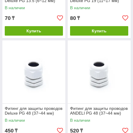
фитинги: влажность, температура, возможное
Deluxe PG 13.5 (6~12 мм)
Deluxe PG 19 (11~17 мм)
воздействие химических веществ.
В наличии
В наличии
Выберите подходящий материал.
Для влажных и
70
80
₸
₸
агрессивных сред лучше подходят фитинги из
нержавеющей стали или пластика с высокой степенью
Купить
Купить
защиты.
Обратите внимание на размеры.
Фитинги должны
точно соответствовать диаметру кабелей, чтобы
обеспечить герметичность и надёжную фиксацию.
Проверьте наличие сертификатов.
Все фитинги
Фитинг для защиты проводов
Фитинг для защиты проводов
Deluxe PG 48 (37~44 мм)
ANDELI PG 48 (37~44 мм)
В наличии
В наличии
450
520
₸
₸