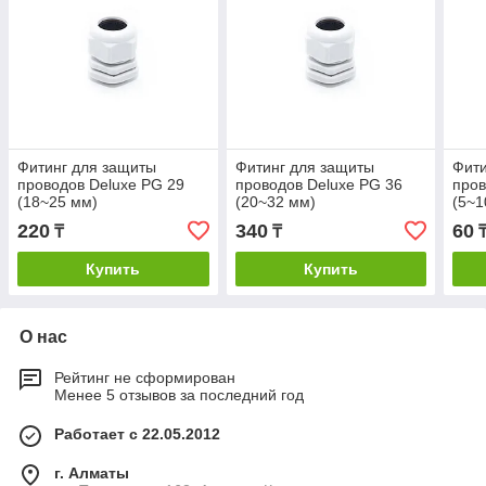
Фитинг для защиты
Фитинг для защиты
Фити
проводов Deluxe PG 29
проводов Deluxe PG 36
пров
(18~25 мм)
(20~32 мм)
(5~1
220
340
60
₸
₸
Купить
Купить
О нас
Рейтинг не сформирован
Менее 5 отзывов за последний год
Работает с 22.05.2012
г. Алматы