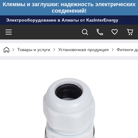
Клеммы и заглушки: надежность электрических
соединений!
Электрооборудование в Алматы от KazInterEnergy
Товары и услуги
Установочная продукция
Фитинги д