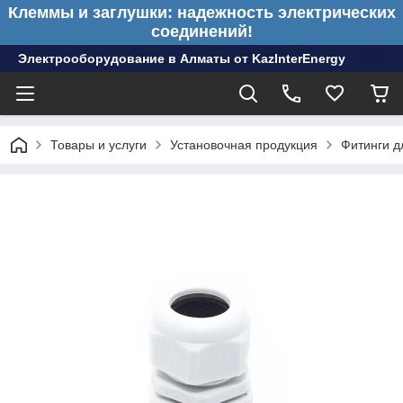
Клеммы и заглушки: надежность электрических
соединений!
Электрооборудование в Алматы от KazInterEnergy
Товары и услуги
Установочная продукция
Фитинги д