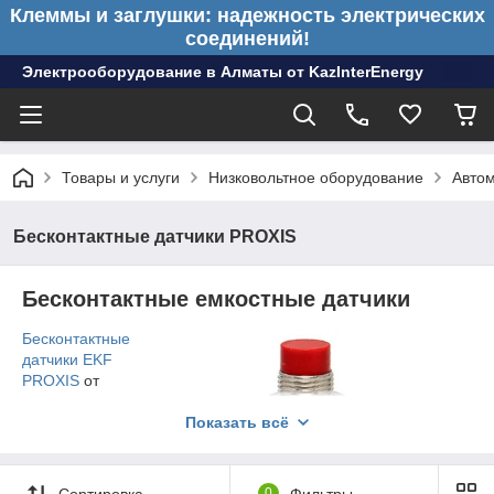
Клеммы и заглушки: надежность электрических
соединений!
Электрооборудование в Алматы от KazInterEnergy
Товары и услуги
Низковольтное оборудование
Авто
Бесконтактные датчики PROXIS
Бесконтактные емкостные датчики
Бесконтактные
датчики EKF
PROXIS
от
компании
KazInterEnergy
Показать всё
в Алматы
Компания
Сортировка
0
Фильтры
KazInterEnergy