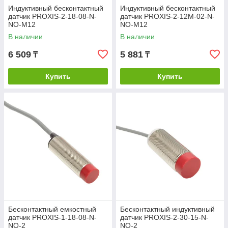
Индуктивный бесконтактный
Индуктивный бесконтактный
Обеспечьте эффективность и безопасность ваших
датчик PROXIS-2-18-08-N-
датчик PROXIS-2-12M-02-N-
производственных процессов с бесконтактными датчиками
NO-M12
NO-M12
EKF PROXIS от
KazInterEnergy
в Алматы!
В наличии
В наличии
6 509
5 881
₸
₸
Купить
Купить
Бесконтактный емкостный
Бесконтактный индуктивный
датчик PROXIS-1-18-08-N-
датчик PROXIS-2-30-15-N-
NO-2
NO-2