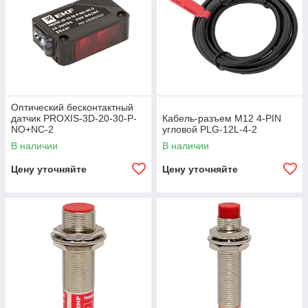
мгновенное реагирование на изменения в
контролируемой области.
Защита от электромагнитных помех
: Датчики
оснащены защитой от электромагнитных помех, что
обеспечивает стабильную работу в условиях сильных
электромагнитных полей.
Интерфейсы и протоколы
: Поддержка различных
интерфейсов и протоколов связи для легкой
Оптический бесконтактный
интеграции в существующие системы автоматизации.
датчик PROXIS-3D-20-30-P-
Кабель-разъем М12 4-PIN
NO+NC-2
угловой PLG-12L-4-2
Применение
В наличии
В наличии
бесконтактных
датчиков EKF
Цену уточняйте
Цену уточняйте
PROXIS:
Автомати
зация
производст
ва
: Контроль
и
управление
процессами
на
производств