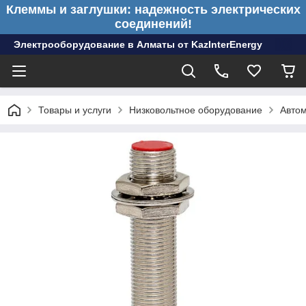
Клеммы и заглушки: надежность электрических
соединений!
Электрооборудование в Алматы от KazInterEnergy
Товары и услуги
Низковольтное оборудование
Авто