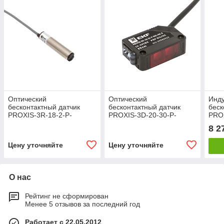
Оптический
Оптический
Инд
бесконтактный датчик
бесконтактный датчик
беск
PROXIS-3R-18-2-P-
PROXIS-3D-20-30-P-
PRO
NO+NC-2
NO+NC-2
M12
8 2
Цену уточняйте
Цену уточняйте
О нас
Рейтинг не сформирован
Менее 5 отзывов за последний год
Работает с 22.05.2012