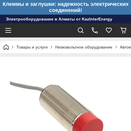
Клеммы и заглушки: надежность электрических
соединений!
Электрооборудование в Алматы от KazInterEnergy
Товары и услуги
Низковольтное оборудование
Авто