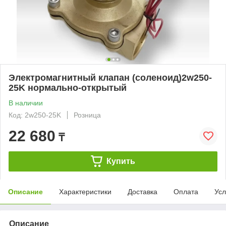
Электромагнитный клапан (соленоид)2w250-
25K нормально-открытый
В наличии
Код: 2w250-25K
Розница
22 680
₸
Купить
Описание
Характеристики
Доставка
Оплата
Усл
Описание