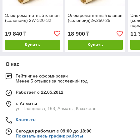
Электромагнитный клапан
Электромагнитный клапан
Элек
(соленоид) 2W-320-32
(соленоид)2w250-25
(сол
нор
19 840
18 900
11 
₸
₸
Купить
Купить
О нас
Рейтинг не сформирован
Менее 5 отзывов за последний год
Работает с 22.05.2012
г. Алматы
ул. Тлендиева, 168, Алматы, Казахстан
Контакты
Сегодня работает с 09:00 до 18:00
Показать весь график работы