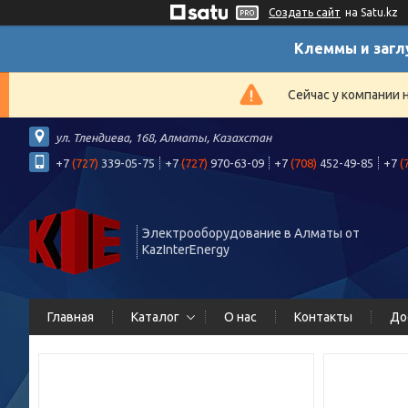
Создать сайт
на Satu.kz
Клеммы и загл
Сейчас у компании 
ул. Тлендиева, 168, Алматы, Казахстан
+7
(727)
339-05-75
+7
(727)
970-63-09
+7
(708)
452-49-85
+7
(
Электрооборудование в Алматы от
KazInterEnergy
Главная
Каталог
О нас
Контакты
До