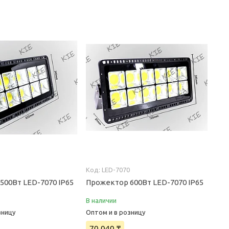
0
LED-7070
500Вт LED-7070 IP65
Прожектор 600Вт LED-7070 IP65
В наличии
зницу
Оптом и в розницу
70 040 ₸