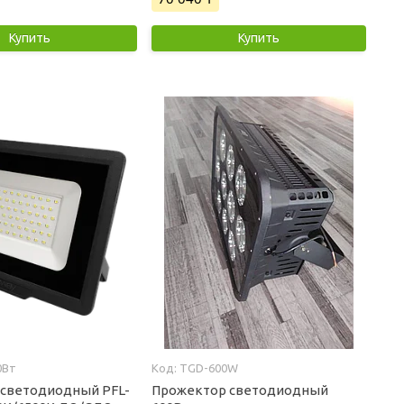
Купить
Купить
0Вт
TGD-600W
светодиодный PFL-
Прожектор светодиодный