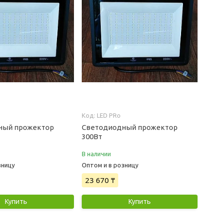
LED PRo
ный прожектор
Светодиодный прожектор
300Вт
В наличии
зницу
Оптом и в розницу
23 670 ₸
Купить
Купить