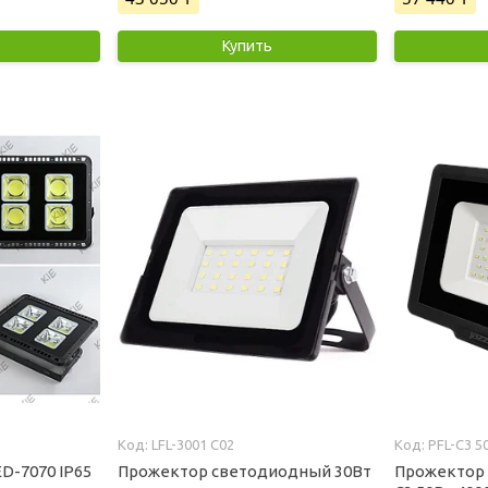
Купить
LFL-3001 C02
PFL-C3 5
D-7070 IP65
Прожектор светодиодный 30Вт
Прожектор 