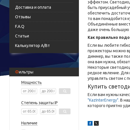
эффектом. Светодиод
Доставка и оплата
быть приусадебный у
обеспечить достаточ
Отзывы
то вам понадобится 
Объединённые вместе
F.A.Q
даже очень большую
Статьи
Как правильно по
Если вы любите гибк
Калькулятор А/Вт
прожекторы можно вр
диммер, вы также пол
она вам нужна, обяз
Некоторые светодиод
Фильтры
редкое явление. Для
управлять светом с 
Мощность
Купить светод
Если вам нужны каче
"KazInterEnergy".
В на
Степень защиты IP
которого приятно уди
Наличие