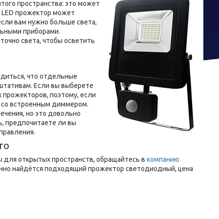
ого пространства: это может
н LED прожектор может
сли вам нужно больше света,
льными приборами.
очно света, чтобы осветить
едиться, что отдельные
штативам. Если вы выберете
х прожекторов, поэтому, если
я со встроенным диммером.
ечения, но это довольно
ь, предпочитаете ли вы
правления.
го
 для открытых пространств, обращайтесь в
компанию
нно найдётся подходящий прожектор светодиодный, цена