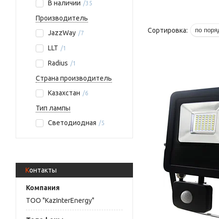
В наличии
35
Производитель
JazzWay
7
LLT
1
Radius
1
Страна производитель
Казахстан
6
Тип лампы
Светодиодная
5
Контакты
ТОО "KazInterEnergy"