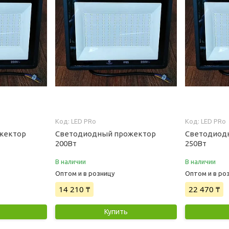
LED PRo
LED PRo
жектор
Светодиодный прожектор
Светодиод
200Вт
250Вт
В наличии
В наличии
Оптом и в розницу
Оптом и в ро
14 210 ₸
22 470 ₸
Купить