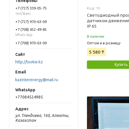
+7 (727) 339-05-75
10
тел/факс
Светодиодный про
датчиком движения
+7 (727) 970-63-09
IP 65
+7 (708) 452-49-85
Whats App
В наличии
+7 (708) 970-63-09
Оптом и в розницу
5 580 ₸
http://tookie.kz
Купить
kazinterenergy@mail.ru
+77084524985
ул. Тлендиева, 168, Алматы,
Казахстан