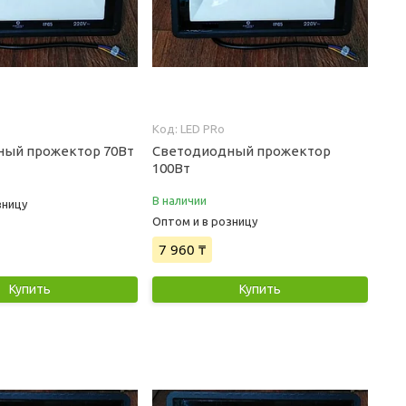
LED PRo
ный прожектор 70Вт
Светодиодный прожектор
100Вт
В наличии
зницу
Оптом и в розницу
7 960 ₸
Купить
Купить