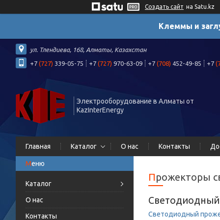
Создать сайт
на Satu.kz
Клеммы и загл
ул. Тлендиева, 168, Алматы, Казахстан
+7
(727)
339-05-75
+7
(727)
970-63-09
+7
(708)
452-49-85
+7
(
Электрооборудование в Алматы от
KazInterEnergy
Главная
Каталог
О нас
Контакты
До
Прожекторы 
Каталог
Светодиодный 
О нас
Светодиодный проже
Контакты