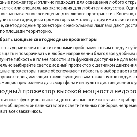
ные прожекторы отлично подходят для освещения любого открыт
часток или специальная экспозиция для любителя искусства. Оди
ное направленное освещение для любого пространства. Конечно, е
купить светодиодный прожектор в комплексу с другими осветите
, светодиодные прожекторы с несколькими лампами дают достат
 по площади территорию.
добрать мощные светодиодные прожекторы
ость в управлении осветительными приборами, то вам следует уб
ащать и поворачивать в любом направлении благодаря удобным 
учите гибкость в плане яркости. Эта функция доступна не для все
ательно выбирайте светодиодный прожектор с датчиком движени
ные прожекторы также обеспечивают гибкость в выборе цвета св
 прожекторов, имеющих такую функцию, вам также нужно подумат
помощью приложения для смартфона или пульта дистанционного у
иодный прожектор высокой мощности недоро
ственные, функциональные и долговечные осветительные приборы
шем обширном онлайн-каталоге осветительных приборов непреме
вит всех заказчиков.