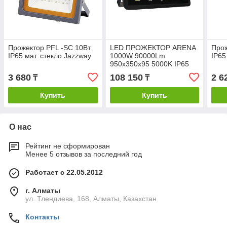
Прожектор PFL -SC 10Вт
LED ПРОЖЕКТОР ARENA
Прож
IP65 мат. стекло Jazzway
1000W 90000Lm
IP65
950х350х95 5000K IP65
3 680
108 150
2 6
₸
₸
Купить
Купить
О нас
Рейтинг не сформирован
Менее 5 отзывов за последний год
Работает с 22.05.2012
г. Алматы
ул. Тлендиева, 168, Алматы, Казахстан
Контакты