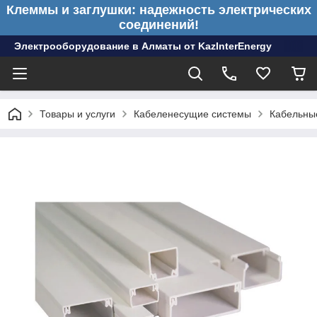
Клеммы и заглушки: надежность электрических
соединений!
Электрооборудование в Алматы от KazInterEnergy
Товары и услуги
Кабеленесущие системы
Кабельные