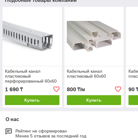
Подобные товары компании
Кабельный канал
Кабельный канал
Кабе
пластиковый
пластиковый 60х60
плас
перфорированный 60х60
1 690
800
90
₸
₸/м
₸
Купить
Купить
О нас
Рейтинг не сформирован
Менее 5 отзывов за последний год