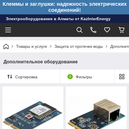
Клеммы и заглушки: надежность электрических
соединений!
Электрооборудование в Алматы от KazInterEnergy
Товары и услуги
Защита от протечек воды
Дополнит
Дополнительное оборудование
Сортировка
0
Фильтры