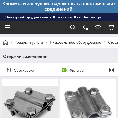
Клеммы и заглушки: надежность электрических
соединений!
Электрооборудование в Алматы от KazInterEnergy
Товары и услуги
Низковольтное оборудование
Стер
Стержни заземления
Сортировка
0
Фильтры