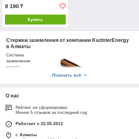
8 190
₸
Купить
Стержни заземления от компании KazInterEnergy
в Алматы
Система
заземления
играет
ключевую роль
Показать всё
в обеспечении
безопасности
электрических
О нас
сетей,
предотвращая
Рейтинг не сформирован
повреждение
Менее 5 отзывов за последний год
оборудования
и минимизируя
Работает с 22.05.2012
риски поражения электрическим током. Для создания
эффективной системы заземления важны надёжные
г. Алматы
компоненты, среди которых стержни заземления занимают