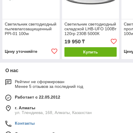
Светильник светодиодный
Светильник светодиодный
Свет
пылевлагозащищенный
складской LHB-UFO 100Вт
прол
PPI-01 100w
120гр 230В 5000К
100
10500лм 105лм/Вт IP65
19 950
₸
без пульсации NEOX
Цену уточняйте
Цен
Купить
О нас
Рейтинг не сформирован
Менее 5 отзывов за последний год
Работает с 22.05.2012
г. Алматы
ул. Тлендиева, 168, Алматы, Казахстан
Контакты