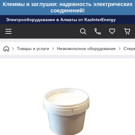
Клеммы и заглушки: надежность электрических
соединений!
Электрооборудование в Алматы от KazInterEnergy
Товары и услуги
Низковольтное оборудование
Стер