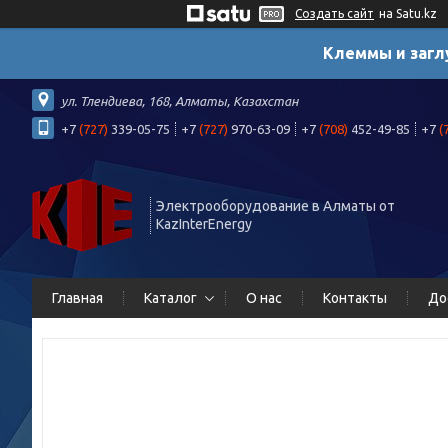
Создать сайт
на Satu.kz
Клеммы и загл
ул. Тлендиева, 168, Алматы, Казахстан
+7
(727)
339-05-75
+7
(727)
970-63-09
+7
(708)
452-49-85
+7
(
Электрооборудование в Алматы от
KazInterEnergy
Главная
Каталог
О нас
Контакты
До