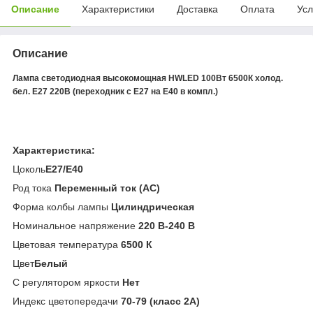
Описание
Характеристики
Доставка
Оплата
Усл
Описание
Лампа светодиодная высокомощная HWLED 100Вт 6500К холод.
бел. E27 220В (переходник с E27 на E40 в компл.)
Характеристика:
Цоколь
E27/E40
Род тока
Переменный ток (AC)
Форма колбы лампы
Цилиндрическая
Номинальное напряжение
220 В-240 В
Цветовая температура
6500 К
Цвет
Белый
С регулятором яркости
Нет
Индекс цветопередачи
70-79 (класс 2А)