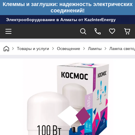
Клеммы и заглушки: надежность электрических
соединений!
Электрооборудование в Алматы от KazInterEnergy
Товары и услуги
Освещение
Лампы
Лампа свет