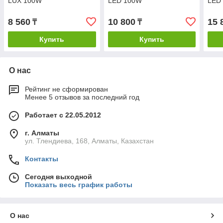
LUX 100W
LED 100W
LED
8 560
10 800
15 
₸
₸
Купить
Купить
О нас
Рейтинг не сформирован
Менее 5 отзывов за последний год
Работает с 22.05.2012
г. Алматы
ул. Тлендиева, 168, Алматы, Казахстан
Контакты
Сегодня выходной
Показать весь график работы
О нас