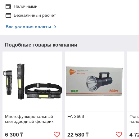
Наличными
Безналичный расчет
Все условия оплаты
Подобные товары компании
Многофункциональный
FA-2668
Фон
светодиодный фонарик
нал
6 300
22 580
4 7
₸
₸