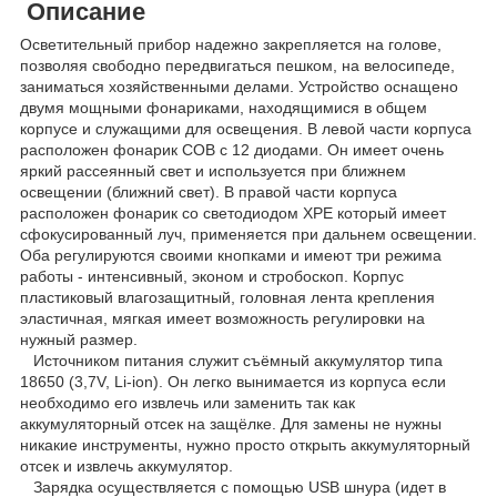
Описание
Осветительный прибор надежно закрепляется на голове,
позволяя свободно передвигаться пешком, на велосипеде,
заниматься хозяйственными делами. Устройство оснащено
двумя мощными фонариками, находящимися в общем
корпусе и служащими для освещения. В левой части корпуса
расположен фонарик СОВ с 12 диодами. Он имеет очень
яркий рассеянный свет и используется при ближнем
освещении (ближний свет). В правой части корпуса
расположен фонарик со светодиодом ХРЕ который имеет
сфокусированный луч, применяется при дальнем освещении.
Оба регулируются своими кнопками и имеют три режима
работы - интенсивный, эконом и стробоскоп. Корпус
пластиковый влагозащитный, головная лента крепления
эластичная, мягкая имеет возможность регулировки на
нужный размер.
Источником питания служит съёмный аккумулятор типа
18650 (3,7V, Li-ion). Он легко вынимается из корпуса если
необходимо его извлечь или заменить так как
аккумуляторный отсек на защёлке. Для замены не нужны
никакие инструменты, нужно просто открыть аккумуляторный
отсек и извлечь аккумулятор.
Зарядка осуществляется с помощью USB шнура (идет в