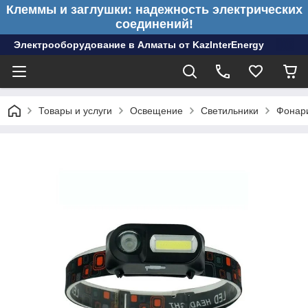
Клеммы и заглушки: надежность электрических
соединений!
Электрооборудование в Алматы от KazInterEnergy
Товары и услуги
Освещение
Светильники
Фонар