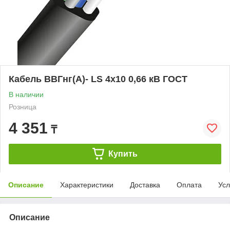
Кабель ВВГнг(А)- LS 4х10 0,66 кВ ГОСТ
В наличии
Розница
4 351
₸
Купить
Описание
Характеристики
Доставка
Оплата
Усл
Описание