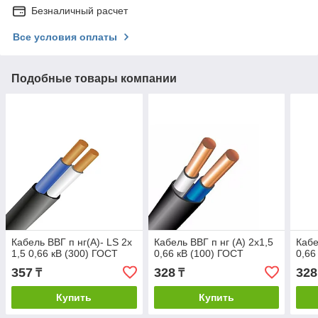
Безналичный расчет
Все условия оплаты
Подобные товары компании
Кабель ВВГ п нг(А)- LS 2х
Кабель ВВГ п нг (А) 2х1,5
Кабе
1,5 0,66 кВ (300) ГОСТ
0,66 кВ (100) ГОСТ
0,66
357
328
328
₸
₸
Купить
Купить