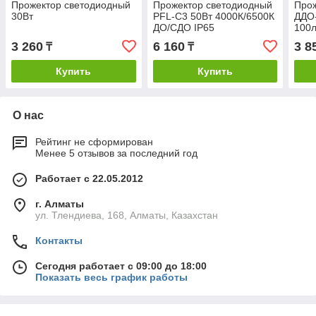
Прожектор светодиодный
Прожектор светодиодный
Прож
30Вт
PFL-C3 50Вт 4000К/6500К
ДДО-
ДО/СДО IP65
100л
3 260
6 160
3 8
₸
₸
Купить
Купить
О нас
Рейтинг не сформирован
Менее 5 отзывов за последний год
Работает с 22.05.2012
г. Алматы
ул. Тлендиева, 168, Алматы, Казахстан
Контакты
Сегодня работает с 09:00 до 18:00
Показать весь график работы