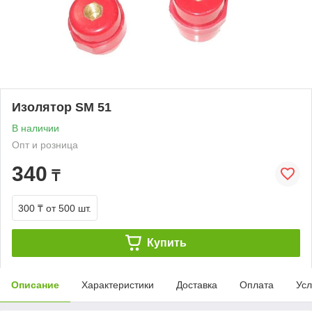
Изолятор SM 51
В наличии
Опт и розница
340
₸
300 ₸
от 500 шт.
Купить
Описание
Характеристики
Доставка
Оплата
Усл