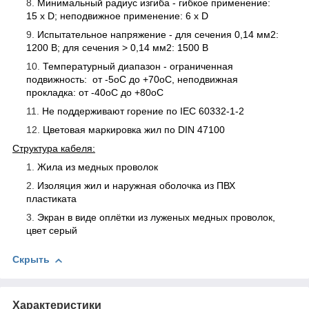
Минимальный радиус изгиба - гибкое применение:
15 х D; неподвижное применение: 6 х D
Испытательное напряжение - для сечения 0,14 мм
2
:
1200 В; для сечения > 0,14 мм
2
: 1500 В
Температурный диапазон - ограниченная
подвижность: от -5
о
С до +70
о
С, неподвижная
прокладка: от -40
о
С до +80
о
С
Не поддерживают горение по IEC 60332-1-2
Цветовая маркировка жил по DIN 47100
Структура кабеля:
Жила из медных проволок
Изоляция жил и наружная оболочка из ПВХ
пластиката
Экран в виде оплётки из луженых медных проволок,
цвет серый
Скрыть
Характеристики