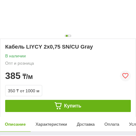
Кабель LIYCY 2х0,75 SN/CU Gray
В наличии
Опт и розница
385
₸/м
350 ₸
от 1000 м
Купить
Описание
Характеристики
Доставка
Оплата
Усл