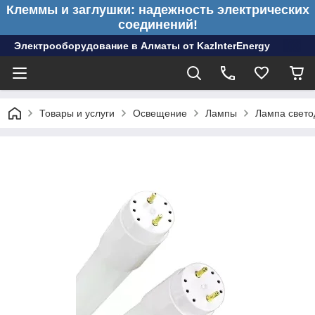
Клеммы и заглушки: надежность электрических
соединений!
Электрооборудование в Алматы от KazInterEnergy
Товары и услуги
Освещение
Лампы
Лампа свето