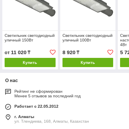
Светильник светодиодный
Светильник светодиодный
Свет
уличный 150Вт
уличный 100Вт
нас
4Вт
11 020
8 920
5 7
от
₸
₸
Купить
Купить
О нас
Рейтинг не сформирован
Менее 5 отзывов за последний год
Работает с 22.05.2012
г. Алматы
ул. Тлендиева, 168, Алматы, Казахстан