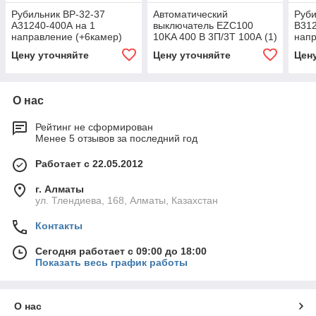
Рубильник ВР-32-37
Автоматический
Руби
А31240-400А на 1
выключатель EZC100
В312
направление (+6камер)
10KA 400 B 3П/3T 100А (1)
напр
UNIT (1/8)
UNIT
Цену уточняйте
Цену уточняйте
Цен
О нас
Рейтинг не сформирован
Менее 5 отзывов за последний год
Работает с 22.05.2012
г. Алматы
ул. Тлендиева, 168, Алматы, Казахстан
Контакты
Сегодня работает с 09:00 до 18:00
Показать весь график работы
О нас