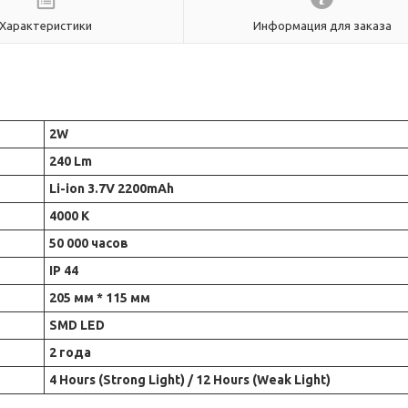
Характеристики
Информация для заказа
2W
240 Lm
Li-ion 3.7V 2200mAh
4000 К
50 000 часов
ІР 44
205 мм * 115 мм
SMD LED
2 года
4 Hours (Strong Light) / 12 Hours (Weak Light)