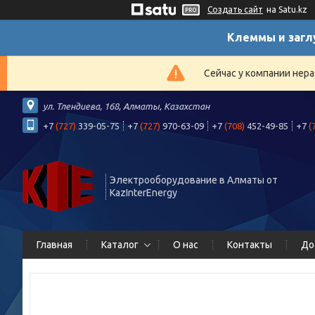
Создать сайт
на Satu.kz
Клеммы и загл
Сейчас у компании нера
ул. Тлендиева, 168, Алматы, Казахстан
+7
(727)
339-05-75
+7
(727)
970-63-09
+7
(708)
452-49-85
+7
(
Электрооборудование в Алматы от
KazInterEnergy
Главная
Каталог
О нас
Контакты
До