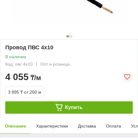
Провод ПВС 4х10
В наличии
Код: пвс 4х10
Опт и розница
4 055
₸/м
3 895 ₸
от 200 м
Купить
Описание
Характеристики
Доставка
Оплата
Усл