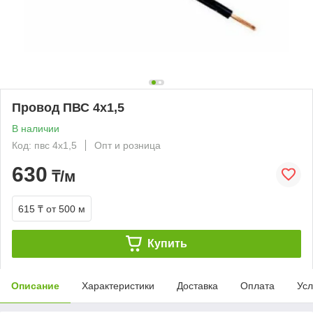
Провод ПВС 4х1,5
В наличии
Код: пвс 4х1,5
Опт и розница
630
₸/м
615 ₸
от 500 м
Купить
Описание
Характеристики
Доставка
Оплата
Усл