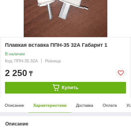
Плавкая вставка ППН-35 32А Габарит 1
В наличии
Код: ППН-35 32А
Розница
2 250
₸
Купить
Описание
Характеристики
Доставка
Оплата
Ус
Описание