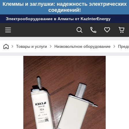
Клеммы и заглушки: надежность электрических
соединений!
Электрооборудование в Алматы от KazInterEnergy
Товары и услуги
Низковольтное оборудование
Пред