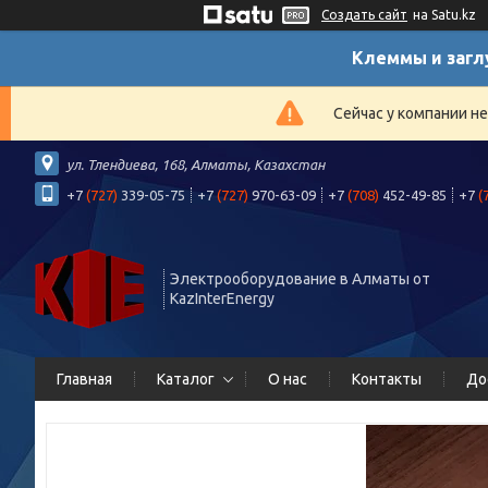
Создать сайт
на Satu.kz
Клеммы и загл
Сейчас у компании н
ул. Тлендиева, 168, Алматы, Казахстан
+7
(727)
339-05-75
+7
(727)
970-63-09
+7
(708)
452-49-85
+7
(
Электрооборудование в Алматы от
KazInterEnergy
Главная
Каталог
О нас
Контакты
До